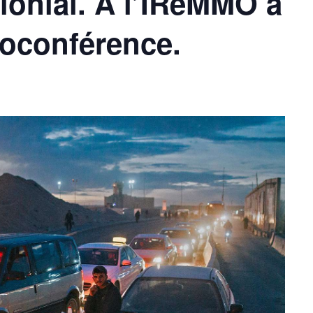
lonial. A l’IReMMO à
sioconférence.