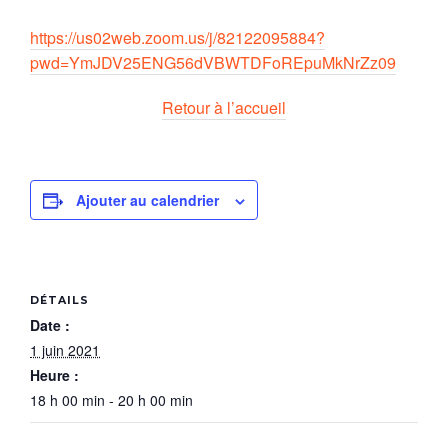
https://us02web.zoom.us/j/82122095884?
pwd=YmJDV25ENG56dVBWTDFoREpuMkNrZz09
Retour à l’accueil
Ajouter au calendrier
DÉTAILS
Date :
1 juin 2021
Heure :
18 h 00 min - 20 h 00 min