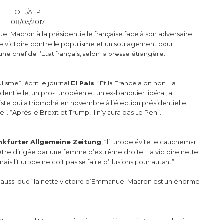
OLJ/AFP
08/05/2017
l Macron à la présidentielle française face à son adversaire
e victoire contre le populisme et un soulagement pour
eune chef de l’Etat français, selon la presse étrangère.
isme”, écrit le journal
El País
. “Et la France a dit non. La
dentielle, un pro-Européen et un ex-banquier libéral, a
e qui a triomphé en novembre à l’élection présidentielle
. “Après le Brexit et Trump, il n’y aura pas Le Pen”.
nkfurter Allgemeine Zeitung
, “l’Europe évite le cauchemar.
 être dirigée par une femme d’extrême droite. La victoire nette
 l’Europe ne doit pas se faire d’illusions pour autant”.
 aussi que “la nette victoire d’Emmanuel Macron est un énorme