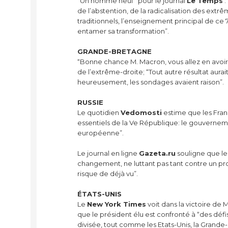
“Un homme neuf” pour le journal
Le Temps
:
de l’abstention, de la radicalisation des ext
traditionnels, l’enseignement principal de ce
entamer sa transformation”.
GRANDE-BRETAGNE
“Bonne chance M. Macron, vous allez en avoir 
de l’extrême-droite; “Tout autre résultat aur
heureusement, les sondages avaient raison”.
RUSSIE
Le quotidien
Vedomosti
estime que les Franç
essentiels de la Ve République: le gouverneme
européenne”.
Le journal en ligne
Gazeta.ru
souligne que l
changement, ne luttant pas tant contre un p
risque de déjà vu”.
ÉTATS-UNIS
Le
New York Times
voit dans la victoire de 
que le président élu est confronté à “des déf
divisée, tout comme les Etats-Unis, la Grand