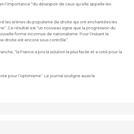
en l’importance “du désespoir de ceux qu’elle appelle les
noré les sirènes du populisme de droite qui ont enchantées les
e”. Ce résultat est “un nouveau signe que la progression du
uvelle forme inconnue de nationalisme. Pour l’instant le
rême droite est encore sous contrôle”.
vanche, “la France a pris la solution la plus facile et a voté pour la
te pour l’optimisme”. Le journal souligne aussi le