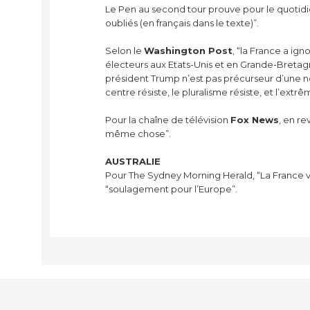
Le Pen au second tour prouve pour le quotidi
oubliés (en français dans le texte)”.
Selon le
Washington Post
, “la France a ig
électeurs aux Etats-Unis et en Grande-Bretagn
président Trump n’est pas précurseur d’une no
centre résiste, le pluralisme résiste, et l’ext
Pour la chaîne de télévision
Fox News
, en re
même chose”.
AUSTRALIE
Pour The Sydney Morning Herald, “La France vo
“soulagement pour l’Europe”.