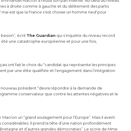
 “Emmanuel Macron a réussi son pari insensé. Au-delà du niveau
rêmes à droite comme à gauche et du délitement des partis
 7 mai est que la France s’est choisie un homme neuf pour
besoin”, écrit
The Guardian
qui s’inquiète du niveau record
ait été une catastrophe européenne et pour une fois,
ais ont fait le choix du “candidat qui représente les principes
nt par une élite qualifiée et l’engagement dans l’intégration
e nouveau président “devra répondre à la demande de
rogramme conservateur que contre les attentes négatives et le
M. Macron un “grand soulagement pour l’Europe”. Mais il averti
is considérables. Il prend la tête d’une nation profondément
e-Bretagne et d’autres grandes démocraties”. Le score de Mme