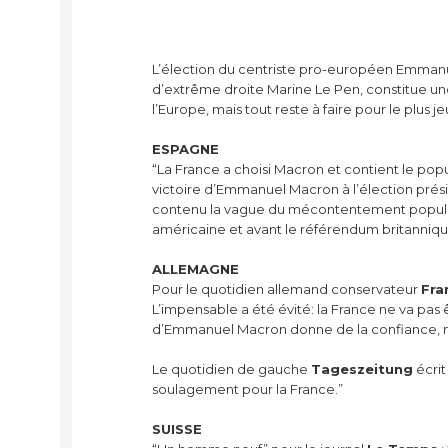
L’élection du centriste pro-européen Emmanue
d’extrême droite Marine Le Pen, constitue un
l’Europe, mais tout reste à faire pour le plus j
ESPAGNE
“La France a choisi Macron et contient le popul
victoire d’Emmanuel Macron à l’élection prési
contenu la vague du mécontentement populist
américaine et avant le référendum britannique”
ALLEMAGNE
Pour le quotidien allemand conservateur
Fra
L’impensable a été évité: la France ne va pas
d’Emmanuel Macron donne de la confiance, mais
Le quotidien de gauche
Tageszeitung
écrit
soulagement pour la France.”
SUISSE