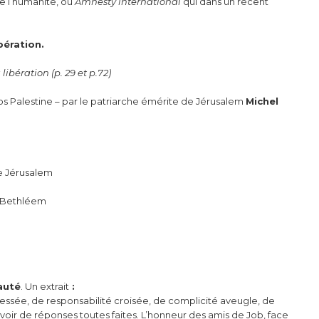
re l’humanité, ou
Amnesty international
qui dans un récent
bération.
ibération (p. 29 et p.72)
ros Palestine – par le patriarche émérite de Jérusalem
Michel
de Jérusalem
e Bethléem
auté
. Un extrait
:
ssée, de responsabilité croisée, de complicité aveugle, de
voir de réponses toutes faites. L’honneur des amis de Job, face