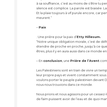
à sa souffrance, c’est au moins de s’être tu 
silence est complice. La parole est biaisée. La
Et la plaie toujours à vif purule encore, car 
meurent.”
–
Paix
. Une prière pour la paix d’
Etty Hillesum.
“Notre unique obligation morale, c’est de déf
étendre de proche en proche, jusqu’à ce que cet
êtres, plus il y en aura aussi dans ce monde en 
– En
conclusion
, une
Prière de l’Avent
comp
Les Palestiniens sont en train de vivre un temps
leur propre pays et vivent constamment sous l
voulons porter le peuple palestinien devant Di
nous nous trouvions dans ce monde.
Nous prions et nous agissons pour un cessez-l
de faim puissent avoir de l’eau et de quoi ma