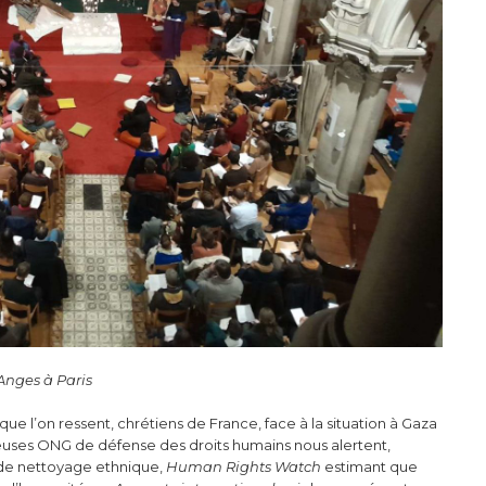
Anges à Paris
que l’on ressent, chrétiens de France, face à la situation à Gaza
reuses ONG de défense des droits humains nous alertent,
 de nettoyage ethnique,
Human Rights Watch
estimant que