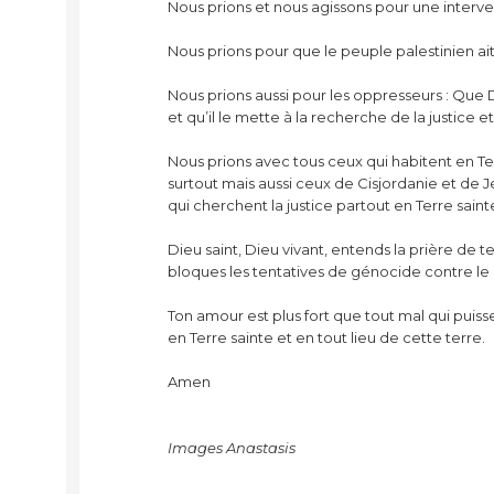
Nous prions et nous agissons pour une interven
Nous prions pour que le peuple palestinien ait 
Nous prions aussi pour les oppresseurs : Que 
et qu’il le mette à la recherche de la justice e
Nous prions avec tous ceux qui habitent en Ter
surtout mais aussi ceux de Cisjordanie et de Jé
qui cherchent la justice partout en Terre saint
Dieu saint, Dieu vivant, entends la prière de
bloques les tentatives de génocide contre le 
Ton amour est plus fort que tout mal qui puisse 
en Terre sainte et en tout lieu de cette terre.
Amen
Images Anastasis