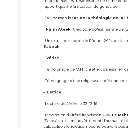
l’Etat israélien est responsable de crime cont
rapport qualifie la situation de génocide.
-Des
textes issus de la théologie de la li
. Naïm Ateek
,
Théologie palestinienne de la l
. Un extrait de l’appel de Pâques 2024 de Kai
Sabbah
–
Vérité
. Témoignage de O.H., chrétien, palestinien 
. Témoignage d’une religieuse chrétienne d
–
Justice
. Lecture de Jérémie 33, 12-16
. Méditation du frère franciscain
F.M. Le Méh
“Face à un tel enchevêtrement d’humanité ble
culpabilité silencieuse, nous ne pouvons pas a