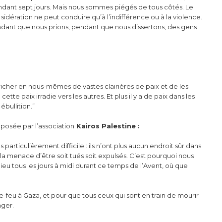
pendant sept jours. Mais nous sommes piégés de tous côtés. Le
 sidération ne peut conduire qu’à l’indifférence ou à la violence.
pendant que nous prions, pendant que nous dissertons, des gens
richer en nous-mêmes de vastes clairières de paix et de les
te paix irradie vers les autres. Et plus il y a de paix dans les
ébullition.”
osée par l’association
Kairos Palestine :
 particulièrement difficile : ils n’ont plus aucun endroit sûr dans
a menace d’être soit tués soit expulsés. C’est pourquoi nous
eu tous les jours à midi durant ce temps de l’Avent, où que
e-feu à Gaza, et pour que tous ceux qui sont en train de mourir
nger.