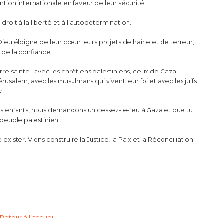
tion internationale en faveur de leur sécurité.
droit à la liberté et à l’autodétermination.
Dieu éloigne de leur cœur leurs projets de haine et de terreur,
t de la confiance.
re sainte : avec les chrétiens palestiniens, ceux de Gaza
rusalem, avec les musulmans qui vivent leur foi et avec les juifs
e.
 tes enfants, nous demandons un cessez-le-feu à Gaza et que tu
peuple palestinien.
exister. Viens construire la Justice, la Paix et la Réconciliation
Retour à l’accueil