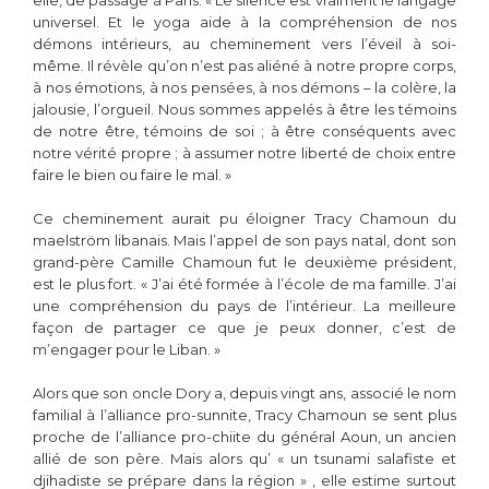
elle, de passage à Paris. « Le silence est vraiment le langage
universel. Et le yoga aide à la compréhension de nos
démons intérieurs, au cheminement vers l’éveil à soi-
même. Il révèle qu’on n’est pas aliéné à notre propre corps,
à nos émotions, à nos pensées, à nos démons – la colère, la
jalousie, l’orgueil. Nous sommes appelés à être les témoins
de notre être, témoins de soi ; à être conséquents avec
notre vérité propre ; à assumer notre liberté de choix entre
faire le bien ou faire le mal. »
Ce cheminement aurait pu éloigner Tracy Chamoun du
maelström libanais. Mais l’appel de son pays natal, dont son
grand-père Camille Chamoun fut le deuxième président,
est le plus fort. « J’ai été formée à l’école de ma famille. J’ai
une compréhension du pays de l’intérieur. La meilleure
façon de partager ce que je peux donner, c’est de
m’engager pour le Liban. »
Alors que son oncle Dory a, depuis vingt ans, associé le nom
familial à l’alliance pro-sunnite, Tracy Chamoun se sent plus
proche de l’alliance pro-chiite du général Aoun, un ancien
allié de son père. Mais alors qu’ « un tsunami salafiste et
djihadiste se prépare dans la région » , elle estime surtout