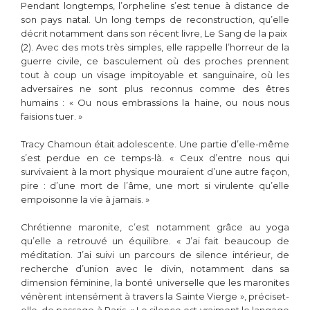
Pendant longtemps, l’orpheline s’est tenue à distance de
son pays natal. Un long temps de reconstruction, qu’elle
décrit notamment dans son récent livre, Le Sang de la paix
(2). Avec des mots très simples, elle rappelle l’horreur de la
guerre civile, ce basculement où des proches prennent
tout à coup un visage impitoyable et sanguinaire, où les
adversaires ne sont plus reconnus comme des êtres
humains : « Ou nous embrassions la haine, ou nous nous
faisions tuer. »
Tracy Chamoun était adolescente. Une partie d’elle-même
s’est perdue en ce temps-là. « Ceux d’entre nous qui
survivaient à la mort physique mouraient d’une autre façon,
pire : d’une mort de l’âme, une mort si virulente qu’elle
empoisonne la vie à jamais. »
Chrétienne maronite, c’est notamment grâce au yoga
qu’elle a retrouvé un équilibre. « J’ai fait beaucoup de
méditation. J’ai suivi un parcours de silence intérieur, de
recherche d’union avec le divin, notamment dans sa
dimension féminine, la bonté universelle que les maronites
vénèrent intensément à travers la Sainte Vierge », préciset-