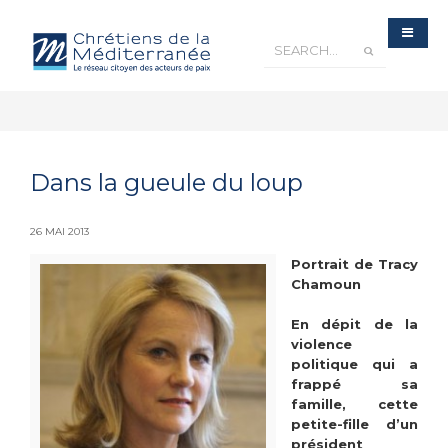
Dans la gueule du loup
26 MAI 2013
Portrait de Tracy
Chamoun
En dépit de la
violence
politique qui a
frappé sa
famille, cette
petite-fille d’un
président