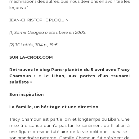
machinations des autres, que nous devrions en avoir tiré les
leçons. »”
JEAN-CHRISTOPHE PLOQUIN
(1) Samir Geagea a été libéré en 2005.
(2) JC Lattès, 304 p., 19 €.
SUR LA-CROIX.COM
Retrouvez le blog Paris-planète du 5 avril avec Tracy
Chamoun : « Le Liban, aux portes d’un tsunami
salafiste »
Son inspiration
La famille, un héritage et une direction
Tracy Chamoun est partie loin et longtemps du Liban. Une
mise à distance qui n’a pas tari le sentiment de filiation à
une figure presque tutélaire de la vie politique libanaise :
son grandpère paternel, Camille Chamoun, fut président de