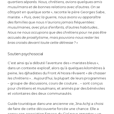
quartiers séparés. Nous, chrétiens, avions quelques amis
musulmans et de bonnes relations avec d’autres. On se
côtoyait en quelque sorte
», raconte le père Georges Sabe,
mariste. «
Puis, avec la guerre, nous avons vu apparaître
des familles que nous n’aurions jamais fréquentées :
musulmanes, avec plus d’enfants, d’autres habitudes…
Nous ne nous occupions que des chrétiens pour ne pas être
accusés de prosélytisme, mais pouvions-nous rester les
bras croisés devant toute cette détresse ?
»
Soutien psychosocial
C’est ainsi qu’a débuté l’aventure des « maristes bleus »,
dans un contexte explosif, alors qu’à quelques kilomètres à
peine, les djihadistes du Front Al Nosra rêvaient «
de chasser
les chrétiens
»… Aujourd’hui, la plupart de leurs programmes
– groupe de discussions, cours de couture… – sont conçus
pour chrétiens et musulmans, et animés par des bénévoles
et volontaires des deux communautés.
Guide touristique dans une ancienne vie, Jina Achji a choisi
de faire de cette découverte forcée une chance. Elle a
conçu son association Espace du Ciel pour apporter «
un