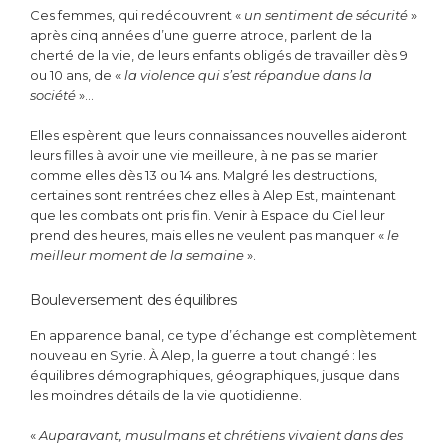
Ces femmes, qui redécouvrent «
un sentiment de sécurité
»
après cinq années d’une guerre atroce, parlent de la
cherté de la vie, de leurs enfants obligés de travailler dès 9
ou 10 ans, de «
la violence qui s’est répandue dans la
société
»…
Elles espèrent que leurs connaissances nouvelles aideront
leurs filles à avoir une vie meilleure, à ne pas se marier
comme elles dès 13 ou 14 ans. Malgré les destructions,
certaines sont rentrées chez elles à Alep Est, maintenant
que les combats ont pris fin. Venir à Espace du Ciel leur
prend des heures, mais elles ne veulent pas manquer «
le
meilleur moment de la semaine
».
Bouleversement des équilibres
En apparence banal, ce type d’échange est complètement
nouveau en Syrie. À Alep, la guerre a tout changé : les
équilibres démographiques, géographiques, jusque dans
les moindres détails de la vie quotidienne.
«
Auparavant, musulmans et chrétiens vivaient dans des