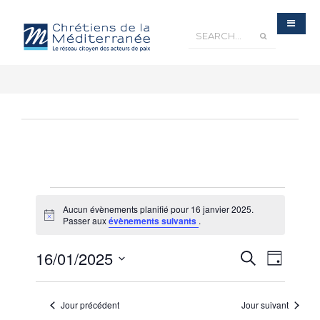
Aucun évènements planifié pour 16 janvier 2025.
Notice
Passer aux
évènements suivants
.
Recherche
16/01/2025
Navigatio
Recherche
et
Jour
navigation
de
de
Sélectionnez
vues
vues
Évènements
une
Évèneme
Jour précédent
Jour suivant
date.