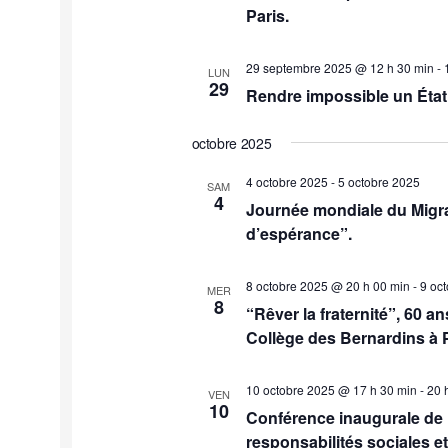
Paris.
29 septembre 2025 @ 12 h 30 min
-
LUN
29
Rendre impossible un État 
octobre 2025
4 octobre 2025
-
5 octobre 2025
SAM
4
Journée mondiale du Migran
d’espérance”.
8 octobre 2025 @ 20 h 00 min
-
9 oc
MER
8
“Rêver la fraternité”, 60 an
Collège des Bernardins à P
10 octobre 2025 @ 17 h 30 min
-
20 
VEN
10
Conférence inaugurale de l’
responsabilités sociales et