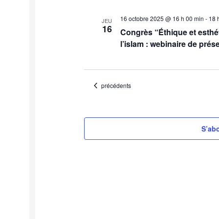
16 octobre 2025 @ 16 h 00 min
-
18 
JEU
16
Congrès “Éthique et esthé
l’islam : webinaire de prés
Évènements
précédents
S’abo