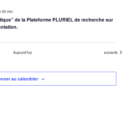
h 00 min
tique” de la Plateforme PLURIEL de recherche sur
entation.
Évènements
Aujourd’hui
suivants
nner au calendrier