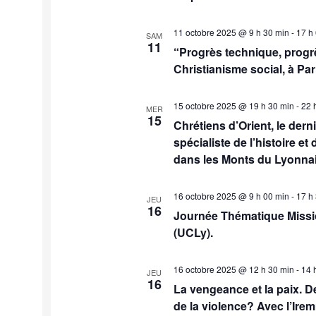
11 octobre 2025 @ 9 h 30 min
-
17 h
SAM
11
“Progrès technique, progr
Christianisme social, à Par
15 octobre 2025 @ 19 h 30 min
-
22 
MER
15
Chrétiens d’Orient, le der
spécialiste de l’histoire et
dans les Monts du Lyonnai
16 octobre 2025 @ 9 h 00 min
-
17 h
JEU
16
Journée Thématique Missio
(UCLy).
16 octobre 2025 @ 12 h 30 min
-
14 
JEU
16
La vengeance et la paix. D
de la violence? Avec l’Ire