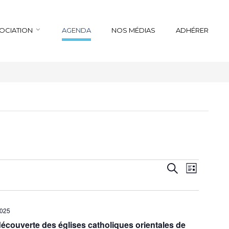
SOCIATION
AGENDA
NOS MÉDIAS
ADHÉRER
Recherche
Navigation
Recherche
Liste
de
et
vues
navigation
Évènemen
de
2025
vues
écouverte des églises catholiques orientales de
Évènements