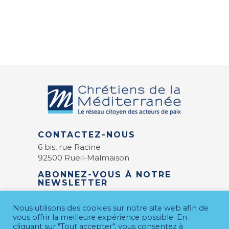
CONTACTEZ-NOUS
6 bis, rue Racine
92500 Rueil-Malmaison
ABONNEZ-VOUS À NOTRE
NEWSLETTER
E-mail
*
Nous utilisons des cookies sur notre site web afin de
vous offrir la meilleure expérience possible. En
cliquant sur "Tout accepter", vous consentez à