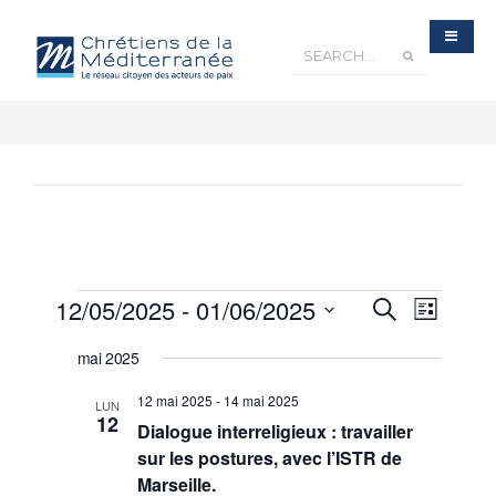
Recherche
12/05/2025
 - 
01/06/2025
Navigatio
Recherche
et
Liste
navigation
de
de
Sélectionnez
vues
vues
Évènements
mai 2025
une
Évèneme
date.
12 mai 2025
-
14 mai 2025
LUN
12
Dialogue interreligieux : travailler
sur les postures, avec l’ISTR de
Marseille.