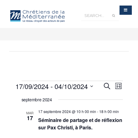
Recherche
17/09/2024
 - 
04/10/2024
Navigatio
Recherche
et
Liste
navigation
de
de
Sélectionnez
vues
vues
Évènements
septembre 2024
une
Évèneme
date.
17 septembre 2024 @ 10 h 00 min
-
18 h 00 min
MAR
17
Séminaire de partage et de réflexion
sur Pax Christi, à Paris.