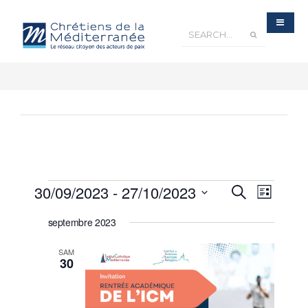
Recherche
30/09/2023
 - 
27/10/2023
Navigatio
Recherche
et
Liste
navigation
de
de
Sélectionnez
vues
vues
Évènements
septembre 2023
une
Évèneme
date.
SAM
30