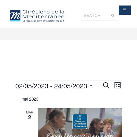
Recherche
02/05/2023
 - 
24/05/2023
Navigatio
Recherche
et
Liste
navigation
de
de
Sélectionnez
vues
vues
Évènements
mai 2023
une
Évèneme
date.
MAR
2