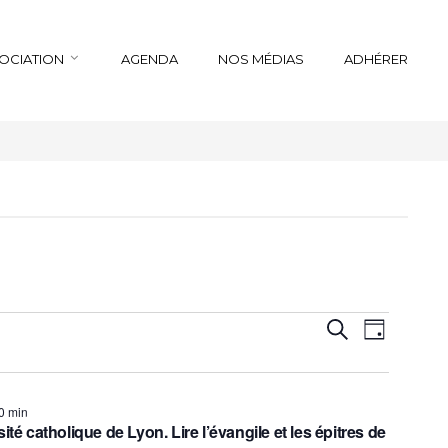
SOCIATION
AGENDA
NOS MÉDIAS
ADHÉRER
Recherche
Navigation
Recherche
Jour
de
et
vues
navigation
Évènemen
de
00 min
vues
té catholique de Lyon. Lire l’évangile et les épitres de
Évènements