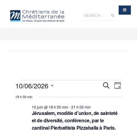
Recherche
10/06/2026
Navigatio
Recherche
et
Jour
navigation
de
de
Sélectionnez
vues
vues
19 h 00 min
Évènements
une
Évèneme
date.
10 juin @ 19 h 00 min
-
21 h 00 min
Jérusalem, modèle d’union, de sainteté
et de diversité, conférence, par le
cardinal Pierbattista Pizzaballa à Paris.