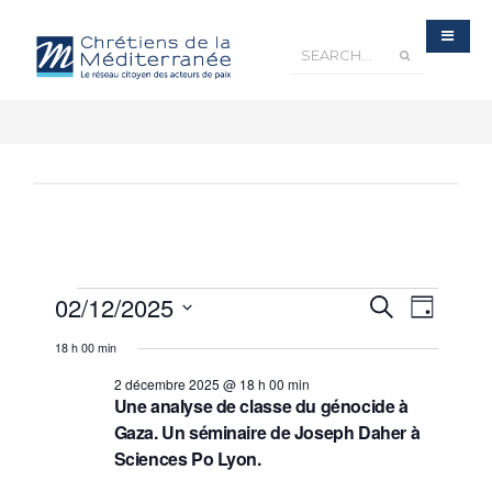
Recherche
02/12/2025
Navigatio
Recherche
et
Jour
navigation
de
de
Sélectionnez
vues
vues
18 h 00 min
Évènements
une
Évèneme
date.
2 décembre 2025 @ 18 h 00 min
Une analyse de classe du génocide à
Gaza. Un séminaire de Joseph Daher à
Sciences Po Lyon.