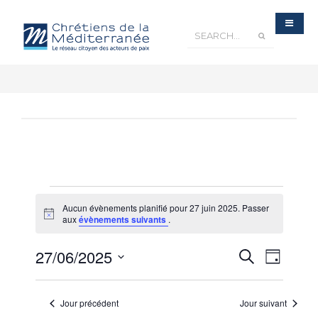
Aucun évènements planifié pour 27 juin 2025. Passer
Notice
aux
évènements suivants
.
Recherche
27/06/2025
Navigatio
Recherche
et
Jour
navigation
de
de
Sélectionnez
vues
vues
Évènements
une
Évèneme
Jour précédent
Jour suivant
date.